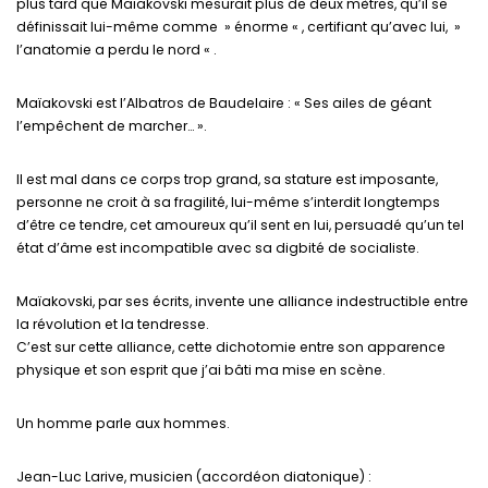
plus tard que Maïakovski mesurait plus de deux mètres, qu’il se
définissait lui-même comme » énorme « , certifiant qu’avec lui, »
l’anatomie a perdu le nord « .
Maïakovski est l’Albatros de Baudelaire : « Ses ailes de géant
l’empêchent de marcher… ».
Il est mal dans ce corps trop grand, sa stature est imposante,
personne ne croit à sa fragilité, lui-même s’interdit longtemps
d’être ce tendre, cet amoureux qu’il sent en lui, persuadé qu’un tel
état d’âme est incompatible avec sa digbité de socialiste.
Maïakovski, par ses écrits, invente une alliance indestructible entre
la révolution et la tendresse.
C’est sur cette alliance, cette dichotomie entre son apparence
physique et son esprit que j’ai bâti ma mise en scène.
Un homme parle aux hommes.
Jean-Luc Larive, musicien (accordéon diatonique) :