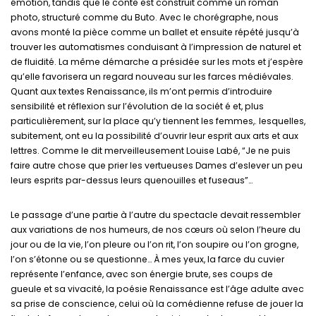
émotion, tandis que le conte est construit comme un roman
photo, structuré comme du Buto. Avec le chorégraphe, nous
avons monté la pièce comme un ballet et ensuite répété jusqu’à
trouver les automatismes conduisant à l’impression de naturel et
de fluidité. La même démarche a présidée sur les mots et j’espère
qu’elle favorisera un regard nouveau sur les farces médiévales.
Quant aux textes Renaissance, ils m’ont permis d’introduire
sensibilité et réflexion sur l’évolution de la sociét é et, plus
particulièrement, sur la place qu’y tiennent les femmes,. lesquelles,
subitement, ont eu la possibilité d’ouvrir leur esprit aux arts et aux
lettres. Comme le dit merveilleusement Louise Labé, “Je ne puis
faire autre chose que prier les vertueuses Dames d’eslever un peu
leurs esprits par-dessus leurs quenouilles et fuseaus”…
Le passage d’une partie à l’autre du spectacle devait ressembler
aux variations de nos humeurs, de nos cœurs où selon l’heure du
jour ou de la vie, l’on pleure ou l’on rit, l’on soupire ou l’on grogne,
l’on s’étonne ou se questionne… À mes yeux, la farce du cuvier
représente l’enfance, avec son énergie brute, ses coups de
gueule et sa vivacité, la poésie Renaissance est l’âge adulte avec
sa prise de conscience, celui où la comédienne refuse de jouer la