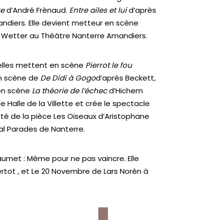
re
d’André Frènaud.
Entre ailes et lui
d’après
andiers. Elle devient metteur en scène
 Wetter au Théâtre Nanterre Amandiers.
 elles mettent en scène
Pierrot le fou
en scène de
De Didi à Gogo
d’après Beckett,
 en scène
La théorie de l’échec
d’Hichem
Halle de la Villette et crée le spectacle
é de la pièce Les Oiseaux d’Aristophane
al Parades de Nanterre.
met : Même pour ne pas vaincre. Elle
tot , et Le 20 Novembre de Lars Norén à