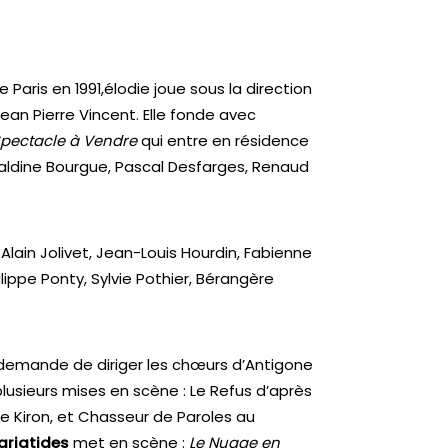
aris en 1991,élodie joue sous la direction
an Pierre Vincent. Elle fonde avec
pectacle à Vendre
qui entre en résidence
éraldine Bourgue, Pascal Desfarges, Renaud
-Alain Jolivet, Jean-Louis Hourdin, Fabienne
ilippe Ponty, Sylvie Pothier, Bérangère
i demande de diriger les chœurs d’Antigone
plusieurs mises en scène : Le Refus d’après
e Kiron, et Chasseur de Paroles au
cariatides
met en scène :
Le Nuage en