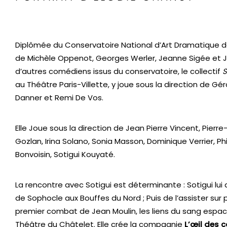
Diplômée du Conservatoire National d’Art Dramatique de P
de Michèle Oppenot, Georges Werler, Jeanne Sigée et Je
d’autres comédiens issus du conservatoire, le collectif
S
au Théâtre Paris-Villette, y joue sous la direction de G
Danner et Remi De Vos.
Elle Joue sous la direction de Jean Pierre Vincent, Pierre
Gozlan, Irina Solano, Sonia Masson, Dominique Verrier, Ph
Bonvoisin, Sotigui Kouyaté.
La rencontre avec Sotigui est déterminante : Sotigui lu
de Sophocle aux Bouffes du Nord ; Puis de l’assister sur 
premier combat de Jean Moulin, les liens du sang espac
Théâtre du Châtelet. Elle crée la compagnie
L’œil des 