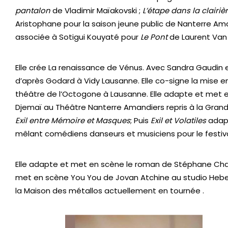
pantalon
de Vladimir Maïakovski ;
L’étape dans la clairiè
Aristophane pour la saison jeune public de Nanterre Am
associée à Sotigui Kouyaté pour
Le Pont
de Laurent Van
Elle crée La renaissance de Vénus. Avec Sandra Gaudin
d’après Godard à Vidy Lausanne. Elle co-signe la mise 
théâtre de l’Octogone à Lausanne. Elle adapte et met
Djemaï au Théâtre Nanterre Amandiers repris à la Grande 
Exil entre Mémoire et Masques
; Puis
Exil et Volatiles
adapt
mêlant comédiens danseurs et musiciens pour le festiv
Elle adapte et met en scène le roman de Stéphane Chau
met en scène You You de Jovan Atchine au studio Heber
la Maison des métallos actuellement en tournée .