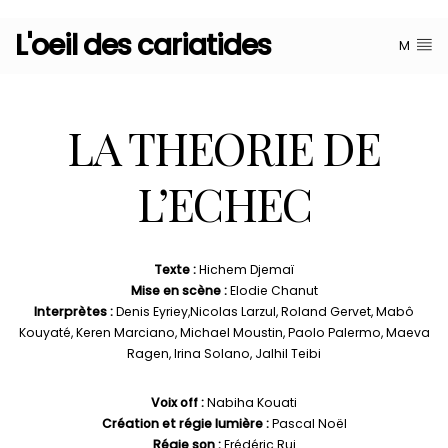
L'oeil des cariatides
M
LA THEORIE DE
L’ECHEC
Texte :
Hichem Djemaï
Mise en scène :
Elodie Chanut
Interprètes :
Denis Eyriey,Nicolas Larzul, Roland Gervet, Mabô
Kouyaté, Keren Marciano, Michael Moustin, Paolo Palermo, Maeva
Ragen, Irina Solano, Jalhil Teibi
Voix off :
Nabiha Kouati
Création et régie lumière :
Pascal Noël
Régie son :
Frédéric Rui