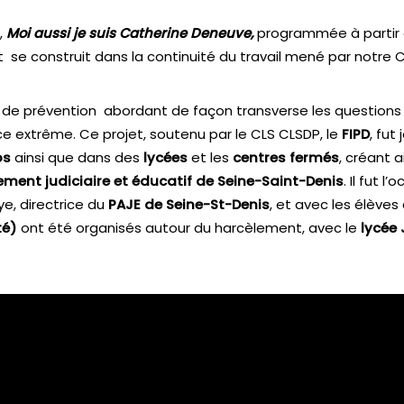
,
Moi aussi je suis Catherine Deneuve,
programmée à partir d
et se construit dans la continuité du travail mené par notre
vail de prévention abordant de façon transverse les question
 extrême. Ce projet, soutenu par le CLS CLSDP, le
FIPD
, fut
os
ainsi que dans des
lycées
et les
centres fermés
, créant 
ent judiciaire et éducatif de Seine-Saint-Denis
. Il fut 
ye, directrice du
PAJE de Seine-St-Denis
, et avec les élèves
té)
ont été organisés autour du harcèlement, avec le
lycée 